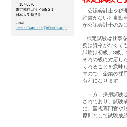
〒157-8570
東京都世田谷区砧5-2-1
公認会計士や税理
日本大学商学部
許書がないと自動
e-mai
l
が公認会計士のみ
kawano.katsunori@nihon-u.ac.jp
検定試験は仕事
務は資格がなくて
試験は初級、3級、
ぞれの級に対応し
くれることを意味
すので、企業の採
有利になります。
一方、採用試験は
されており、試験
に、国税専門官や
原則として試験成