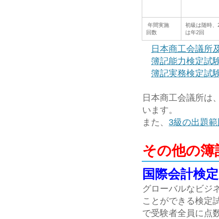
年間実施
初級は随時、2
回数
は年2回
日本商工会議所
簿記能力検定試
簿記実務検定試
日本商工会議所は、
います。
また、
3級の出題範
その他の簿
国際会計検定 (
グローバルなビジ
ことができる検定試
で受験者全員に点数