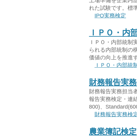
上場準備を企業内
れた試験です。標
IPO実務検定
ＩＰＯ・内
ＩＰＯ・内部統制
られる内部統制の
価値の向上を推進
ＩＰＯ・内部統
財務報告実務
財務報告実務担当
報告実務検定・連結実
800)、Standard
財務報告実務検
農業簿記検定