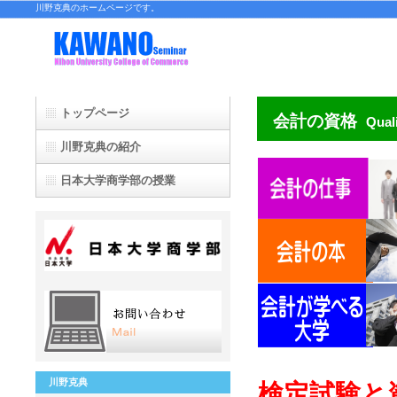
川野克典のホームページです。
トップページ
会計の資格
Qual
川野克典の紹介
日本大学商学部の授業
日本大学通信教育部の授業
明治大学大学院授業(閉講)
法政大学大学院授業(閉講)
早稲田大学大学院授業(閉講)
川野克典
検定試験と