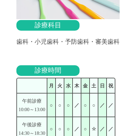
診療科目
歯科・小児歯科
・予防歯科・審美歯科
診療時間
月
火
水
木
金
土
日
祝
午前診療
○
○
○
／
○
○
／
／
10:00～13:00
午後診療
○
○
○
／
○
☆
／
／
14:30～18:30