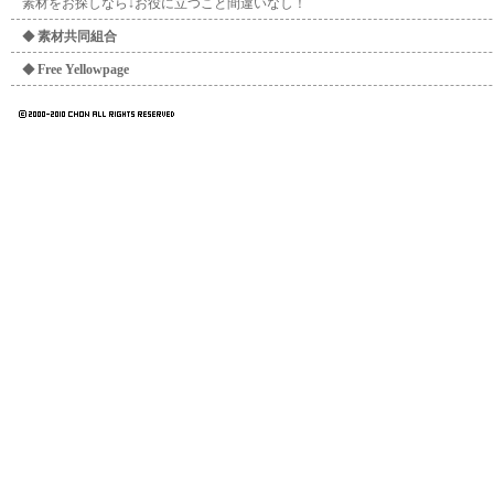
素材をお探しなら↓お役に立つこと間違いなし！
◆
素材共同組合
◆
Free Yellowpage