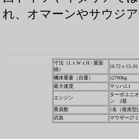
れ、オマーンやサウジア
寸法（L x W x H / 翼面
16.72 x 13..91
積）
機体重量（自重）
12700kg
最大速度
マッハ2.1
ターボユニオン
エンジン
ン 2基
乗員数
1名（複座型
武装
マウザー27ミ